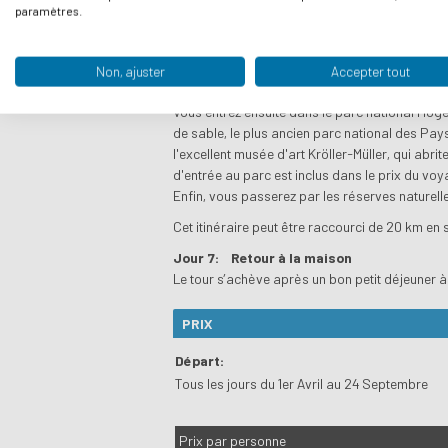
Aujourd'hui, vous longez le Rhin au pied des c
paramètres.
visiter et pour déguster un café accompagné d
emmène via les domaines de Duno et Hoog Oor
apprendre sur la Bataille d’Arnhem (1944).
Non, ajuster
Accepter tout
Vous parcourez le domaine vallonné et boisé 
Vous entrez ensuite dans le parc national Hoge
de sable, le plus ancien parc national des Pay
l'excellent musée d'art Kröller-Müller, qui abr
d'entrée au parc est inclus dans le prix du vo
Enfin, vous passerez par les réserves naturel
Cet itinéraire peut être raccourci de 20 km en 
Jour 7:
Retour à la maison
Le tour s’achève après un bon petit déjeuner à l
PRIX
Départ:
Tous les jours du 1er Avril au 24 Septembre
Prix par personne