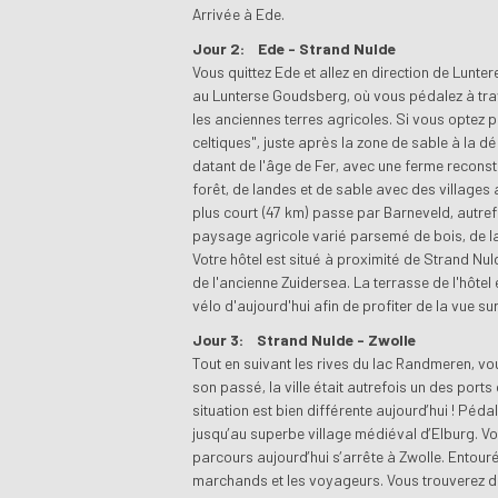
Arrivée à Ede.
Jour 2:
Ede - Strand Nulde
Vous quittez Ede et allez en direction de Lunt
au Lunterse Goudsberg, où vous pédalez à trav
les anciennes terres agricoles. Si vous optez p
celtiques", juste après la zone de sable à la 
datant de l'âge de Fer, avec une ferme reconst
forêt, de landes et de sable avec des villages
plus court (47 km) passe par Barneveld, autre
paysage agricole varié parsemé de bois, de 
Votre hôtel est situé à proximité de Strand Nul
de l'ancienne Zuidersea. La terrasse de l'hôtel
vélo d'aujourd'hui afin de profiter de la vue sur 
Jour 3:
Strand Nulde - Zwolle
Tout en suivant les rives du lac Randmeren, vo
son passé, la ville était autrefois un des por
situation est bien différente aujourd’hui ! Pédal
jusqu’au superbe village médiéval d’Elburg.
Vo
parcours aujourd’hui s’arrête à Zwolle.
Entouré
marchands et les voyageurs.
Vous trouverez d