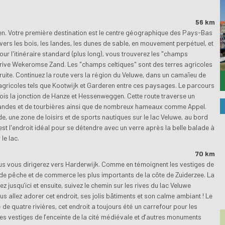
56 km
eren. Votre première destination est le centre géographique des Pays-Bas
ers les bois, les landes, les dunes de sable, en mouvement perpétuel, et
our l'itinéraire standard (plus long), vous trouverez les "champs
dérive Wekeromse Zand. Les "champs celtiques" sont des terres agricoles
ruite. Continuez la route vers la région du Veluwe, dans un camaïeu de
 agricoles tels que Kootwijk et Garderen entre ces paysages. Le parcours
fois la jonction de Hanze et Hessenweggen. Cette route traverse un
landes et de tourbières ainsi que de nombreux hameaux comme Appel.
de, une zone de loisirs et de sports nautiques sur le lac Veluwe, au bord
 est l'endroit idéal pour se détendre avec un verre après la belle balade à
le lac.
70 km
us vous dirigerez vers Harderwijk.
Comme en témoignent les vestiges de
ts de pêche et de commerce les plus importants de la côte de Zuiderzee.
La
ez jusqu’ici et ensuite, suivez le chemin sur les rives du lac Veluwe
us allez adorer cet endroit, ses jolis bâtiments et son calme ambiant ! Le
 de quatre rivières, cet endroit a toujours été un carrefour pour les
es vestiges de l’enceinte de la cité médiévale et d’autres monuments