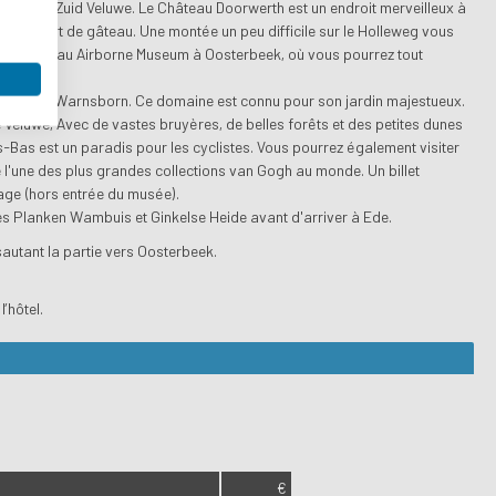
ollines de Zuid Veluwe. Le Château Doorwerth est un endroit merveilleux à
'une part de gâteau. Une montée un peu difficile sur le Holleweg vous
sprong au Airborne Museum à Oosterbeek, où vous pourrez tout
de Groot Warnsborn. Ce domaine est connu pour son jardin majestueux.
 Veluwe, Avec de vastes bruyères, de belles forêts et des petites dunes
s-Bas est un paradis pour les cyclistes. Vous pourrez également visiter
ite l'une des plus grandes collections van Gogh au monde. Un billet
yage (hors entrée du musée).
les Planken Wambuis et Ginkelse Heide avant d'arriver à Ede.
sautant la partie vers Oosterbeek.
’hôtel.
€