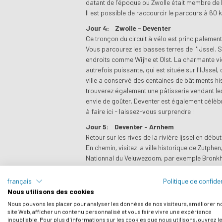
datant de l’époque ou Zwolle était membre de 
Il est possible de raccourcir le parcours à 60 
Jour 4:
Zwolle - Deventer
Ce tronçon du circuit à vélo est principalement 
Vous parcourez les basses terres de l'IJssel. S
endroits comme Wijhe et Olst. La charmante viei
autrefois puissante, qui est située sur l'IJssel
ville a conservé des centaines de bâtiments his
trouverez également une pâtisserie vendant le
envie de goûter. Deventer est également célèbre
à faire ici - laissez-vous surprendre !
Jour 5:
Deventer - Arnhem
Retour sur les rives de la rivière Ijssel en dé
En chemin, visitez la ville historique de Zutphen
Nationnal du Veluwezoom, par exemple Bronkho
sous le charme de cet endroit. La route continu
Posbank, qui est le point culminant de notre vo
français
Politique de confiden
Si vous souhaitez faire plus de kilomètres, choi
Nous utilisons des cookies
Doesburg.
Nous pouvons les placer pour analyser les données de nos visiteurs, améliorer n
site Web, afficher un contenu personnalisé et vous faire vivre une expérience
Jour 6:
Arnhem - Ede
inoubliable. Pour plus d'informations sur les cookies que nous utilisons, ouvrez l