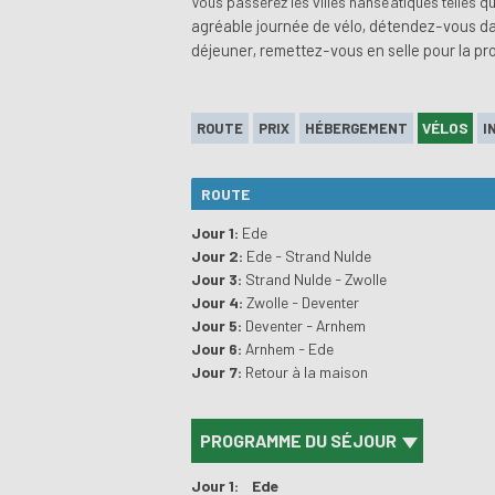
Vous passerez les villes hanséatiques telles q
agréable journée de vélo, détendez-vous dan
déjeuner, remettez-vous en selle pour la pr
VÉLOS
ROUTE
PRIX
HÉBERGEMENT
I
ROUTE
Jour 1:
Ede
Jour 2:
Ede - Strand Nulde
Jour 3:
Strand Nulde - Zwolle
Jour 4:
Zwolle - Deventer
Jour 5:
Deventer - Arnhem
Jour 6:
Arnhem - Ede
Jour 7:
Retour à la maison
PROGRAMME DU SÉJOUR
Jour 1:
Ede