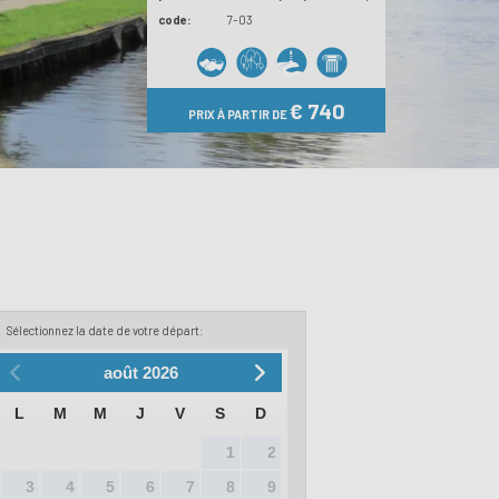
code:
7-03
€ 740
PRIX À PARTIR DE
Sélectionnez la date de votre départ:
août
2026
L
M
M
J
V
S
D
1
2
3
4
5
6
7
8
9