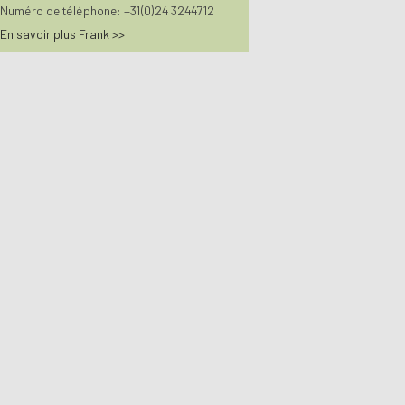
Numéro de téléphone: +31(0)24 3244712
En savoir plus Frank >>