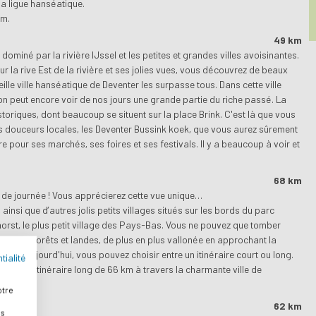
la ligue hanséatique.
km.
49 km
dominé par la rivière IJssel et les petites et grandes villes avoisinantes.
ur la rive Est de la rivière et ses jolies vues, vous découvrez de beaux
lle ville hanséatique de Deventer les surpasse tous. Dans cette ville
, on peut encore voir de nos jours une grande partie du riche passé. La
toriques, dont beaucoup se situent sur la place Brink. C'est là que vous
s douceurs locales, les Deventer Bussink koek, que vous aurez sûrement
 pour ses marchés, ses foires et ses festivals. Il y a beaucoup à voir et
68 km
but de journée ! Vous apprécierez cette vue unique…
, ainsi que d’autres jolis petits villages situés sur les bords du parc
rst, le plus petit village des Pays-Bas. Vous ne pouvez que tomber
e, entre forêts et landes, de plus en plus vallonée en approchant la
yage. Aujourd'hui, vous pouvez choisir entre un itinéraire court ou long.
tialité
sissez l'itinéraire long de 66 km à travers la charmante ville de
otre
62 km
es