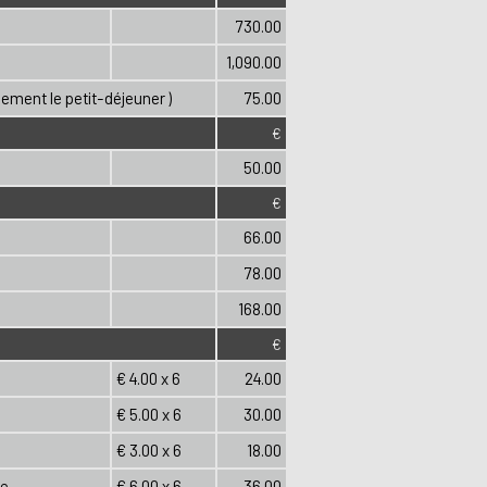
730.00
1,090.00
ement le petit-déjeuner )
75.00
€
50.00
€
66.00
78.00
168.00
€
€ 4.00 x 6
24.00
€ 5.00 x 6
30.00
€ 3.00 x 6
18.00
ue
€ 6.00 x 6
36.00