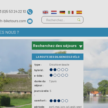
3 (0)5 53 24 22 10
ch-biketours.com
ES NOUS ?
Recherchez des séjours
LA ROUTE DES DILIGENCES À VÉLO
type :
Circuits en boucle
hybrid :
e-bike :
durée du
7 jours
séjour :
jours à vélo
5
:
comfort :
période:
avril
mai
juin
juil
août
sept