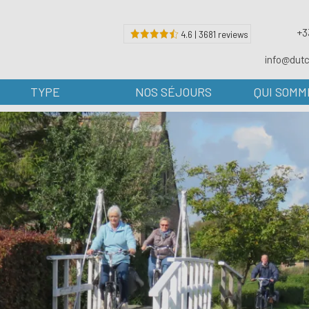
+3
4.6 | 3681 reviews
info@dut
TYPE
NOS SÉJOURS
QUI SOMM