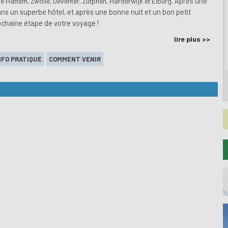
Après une
ue Hattem, Zwolle, Deventer, Zutphen, Harderwijk et Elburg.
s un superbe hôtel, et après une bonne nuit et un bon petit
ochaine étape de votre voyage !
lire plus >>
NFO PRATIQUE
COMMENT VENIR