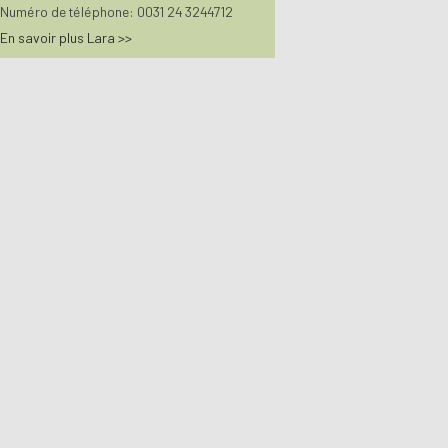
Numéro de téléphone: 0031 24 3244712
En savoir plus Lara >>