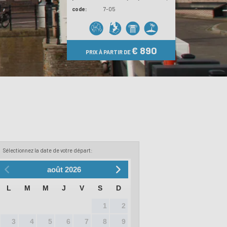
code:
7-05
€ 890
PRIX À PARTIR DE
Sélectionnez la date de votre départ:
août
2026
L
M
M
J
V
S
D
1
2
3
4
5
6
7
8
9