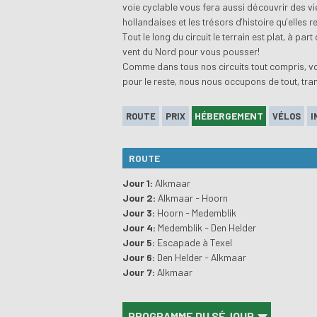
voie cyclable vous fera aussi découvrir des vi
hollandaises et les trésors d’histoire qu’elles
Tout le long du circuit le terrain est plat, à p
vent du Nord pour vous pousser!
Comme dans tous nos circuits tout compris, vo
pour le reste, nous nous occupons de tout, t
HÉBERGEMENT
ROUTE
PRIX
VÉLOS
I
ROUTE
Jour 1:
Alkmaar
Jour 2:
Alkmaar - Hoorn
Jour 3:
Hoorn - Medemblik
Jour 4:
Medemblik - Den Helder
Jour 5:
Escapade à Texel
Jour 6:
Den Helder - Alkmaar
Jour 7:
Alkmaar
PROGRAMME DU SÉJOUR