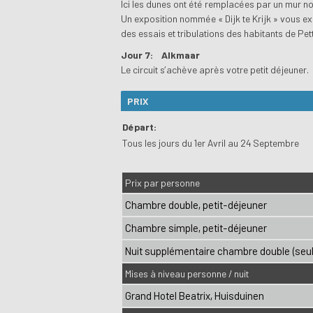
Ici les dunes ont été remplacées par un mur
Un exposition nommée « Dijk te Krijk » vous ex
des essais et tribulations des habitants de Pet
Jour 7:
Alkmaar
Le circuit s’achève après votre petit déjeuner.
PRIX
Départ:
Tous les jours du 1er Avril au 24 Septembre
Prix par personne
Chambre double, petit-déjeuner
Chambre simple, petit-déjeuner
Nuit supplémentaire chambre double (seul
Mises à niveau personne / nuit
Grand Hotel Beatrix, Huisduinen