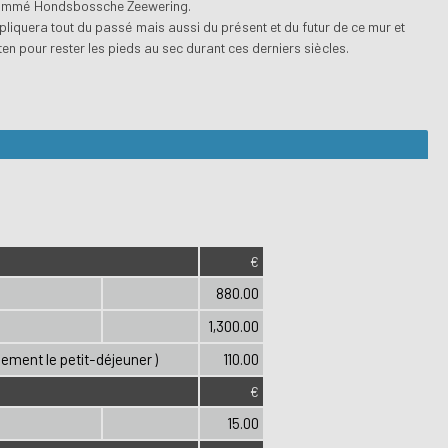
 nommé Hondsbossche Zeewering.
pliquera tout du passé mais aussi du présent et du futur de ce mur et
ten pour rester les pieds au sec durant ces derniers siècles.
€
880.00
1,300.00
ement le petit-déjeuner )
110.00
€
15.00