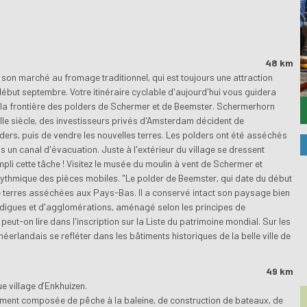
48 km
son marché au fromage traditionnel, qui est toujours une attraction
 début septembre. Votre itinéraire cyclable d'aujourd'hui vous guidera
à la frontière des polders de Schermer et de Beemster. Schermerhorn
XVIIe siècle, des investisseurs privés d'Amsterdam décident de
lders, puis de vendre les nouvelles terres. Les polders ont été asséchés
s un canal d'évacuation. Juste à l'extérieur du village se dressent
li cette tâche ! Visitez le musée du moulin à vent de Schermer et
rythmique des pièces mobiles. "Le polder de Beemster, qui date du début
de terres asséchées aux Pays-Bas. Il a conservé intact son paysage bien
digues et d'agglomérations, aménagé selon les principes de
peut-on lire dans l'inscription sur la Liste du patrimoine mondial. Sur les
néerlandais se refléter dans les bâtiments historiques de la belle ville de
49 km
e village d’Enkhuizen.
ement composée de pêche à la baleine, de construction de bateaux, de