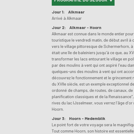
Jour 1:
Alkmaar
Arrivé à Alkmaar
Jour 2:
Alkmaar - Hoorn
Alkmaar est connue dans le monde entier pour 
touristique le vendredi matin, de début avril à
vers le village pittoresque de Schermerhorn, 
était une île de baleiniers jusqu'à ce que, au 
transformer les lacs entourant le village en po
par des moulins à vent qui ont aspiré l'eau dan
quelques-uns des moulins à vent qui ont accomp
découvrez le fonctionnement et le grincement 
du XVIIe siècle, est un exemple exceptionnel 
ordonné de champs, de routes, de canaux, de 
planification classiques et de la Renaissance", 
rives du lac IJsselmeer, vous verrez l'âge d'or 
Hoorn.
Jour 3:
Hoorn - Medemblik
Le point fort de votre voyage sera le magnifiqu
Tout comme Hoorn, son histoire est essentiell