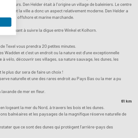
es fleurs. Den Helder était à l'origine un village de baleiniers. Le centre
mondiale et la ville a donc un aspect relativement moderne. Den Helder a
sauvetage, offshore et marine marchande.
n continuant à suivre la digue entre Winkel et Kolhorn.
e de Texel vous prendra 20 petites minutes.
des Wadden et c’est un endroit ou la nature est d’une exceptionnelle
ile à vélo, découvrir ses villages, sa nature sauvage, les dunes, les
le plus dur sera de faire un choix !
erve naturelle et une des rares endroit au Pays Bas ou la mer a pu
a lavande de mer en fleur.
61 km
 en logeant la mer du Nord, à travers les bois et les dunes.
tions balnéaires et les paysages de la magnifique réserve naturelle de
stater que ce sont des dunes qui protègent l’arrière-pays des