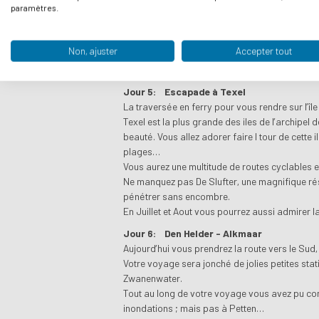
paramètres.
composée des célèbres tulipes mais aussi d'autr
ville a été détruit pendant la seconde guerre 
une forte connotation maritime : navigation, 
Non, ajuster
Accepter tout
Vous pouvez raccourcir cet itinéraire de 7 km e
Jour 5:
Escapade à Texel
La traversée en ferry pour vous rendre sur l’îl
Texel est la plus grande des iles de l’archipel 
beauté. Vous allez adorer faire l tour de cette 
plages…
Vous aurez une multitude de routes cyclables et 
Ne manquez pas De Slufter, une magnifique rés
pénétrer sans encombre.
En Juillet et Aout vous pourrez aussi admirer l
Jour 6:
Den Helder - Alkmaar
Aujourd’hui vous prendrez la route vers le Sud,
Votre voyage sera jonché de jolies petites sta
Zwanenwater.
Tout au long de votre voyage vous avez pu con
inondations ; mais pas à Petten…