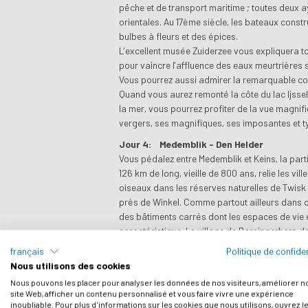
pêche et de transport maritime ; toutes deux 
orientales. Au 17ème siècle, les bateaux const
bulbes à fleurs et des épices.
L’excellent musée Zuiderzee vous expliquera tou
pour vaincre l’affluence des eaux meurtrières s
Vous pourrez aussi admirer la remarquable cons
Quand vous aurez remonté la côte du lac Ijssel,
la mer, vous pourrez profiter de la vue magnifiq
vergers, ses magnifiques, ses imposantes et t
Jour 4:
Medemblik - Den Helder
Vous pédalez entre Medemblik et Keins, la parti
126 km de long, vieille de 800 ans, relie les v
oiseaux dans les réserves naturelles de Twisk 
près de Winkel. Comme partout ailleurs dans c
des bâtiments carrés dont les espaces de vie e
caractéristique. Le village de Barsingerhorn 
ancien port et village de pêcheurs était situé s
français
Politique de confiden
Frise occidentale, qui abritent deux musées. Plu
Nous utilisons des cookies
Après Keins, vous quittez la Frise occidentale e
Nous pouvons les placer pour analyser les données de nos visiteurs, améliorer n
(Compagnie des Indes Orientales) étaient autre
site Web, afficher un contenu personnalisé et vous faire vivre une expérience
traverse la plus grande zone de champs de bul
inoubliable. Pour plus d'informations sur les cookies que nous utilisons, ouvrez l