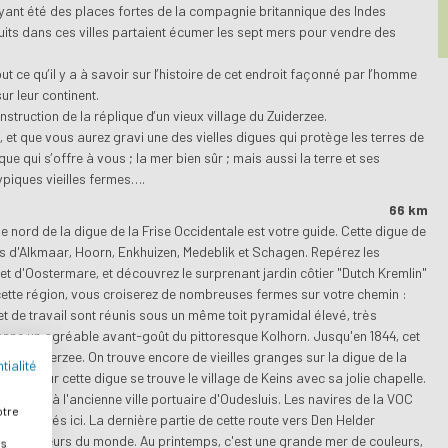
ayant été des places fortes de la compagnie britannique des Indes
ruits dans ces villes partaient écumer les sept mers pour vendre des
t ce qu’il y a à savoir sur l’histoire de cet endroit façonné par l’homme
ur leur continent.
truction de la réplique d’un vieux village du Zuiderzee.
 et que vous aurez gravi une des vielles digues qui protège les terres de
ue qui s’offre à vous ; la mer bien sûr ; mais aussi la terre et ses
ypiques vieilles fermes….
66 km
e nord de la digue de la Frise Occidentale est votre guide. Cette digue de
illes d'Alkmaar, Hoorn, Enkhuizen, Medeblik et Schagen. Repérez les
et d'Oostermare, et découvrez le surprenant jardin côtier "Dutch Kremlin"
ette région, vous croiserez de nombreuses fermes sur votre chemin :
t de travail sont réunis sous un même toit pyramidal élevé, très
donne un agréable avant-goût du pittoresque Kolhorn. Jusqu'en 1844, cet
ur le Zuiderzee. On trouve encore de vieilles granges sur la digue de la
tialité
s loin sur cette digue se trouve le village de Keins avec sa jolie chapelle.
t arrivez à l'ancienne ville portuaire d'Oudesluis. Les navires de la VOC
otre
fois basés ici. La dernière partie de cette route vers Den Helder
bes à fleurs du monde. Au printemps, c'est une grande mer de couleurs,
es