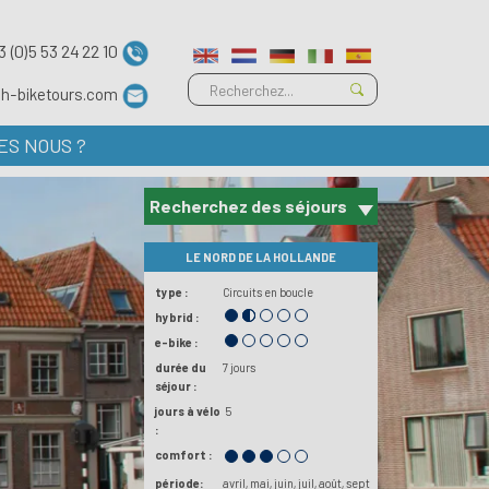
3 (0)5 53 24 22 10
ch-biketours.com
ES NOUS ?
Recherchez des séjours
LE NORD DE LA HOLLANDE
type :
Circuits en boucle
hybrid :
e-bike :
durée du
7 jours
séjour :
jours à vélo
5
:
comfort :
période:
avril
mai
juin
juil
août
sept