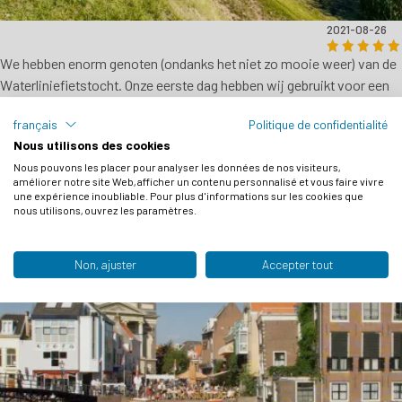
2021-08-26
We hebben enorm genoten (ondanks het niet zo mooie weer) van de
Waterliniefietstocht. Onze eerste dag hebben wij gebruikt voor een
bezoek aan het Waterliniemuseum in Bunnik om wat meer te weten
français
Politique de confidentialité
te komen over het ontstaan en de gedachte achter de waterlinie.
Nous utilisons des cookies
Verder blijkt weer eens hoe mooi ons land is en door de goed
Nous pouvons les placer pour analyser les données de nos visiteurs,
uitgezette route hebben wij plekjes gezien waar je anders niet zo
améliorer notre site Web, afficher un contenu personnalisé et vous faire vivre
gauw zou komen. [...]
une expérience inoubliable. Pour plus d'informations sur les cookies que
nous utilisons, ouvrez les paramètres.
Catharina Cornelissen - NL
Non, ajuster
Accepter tout