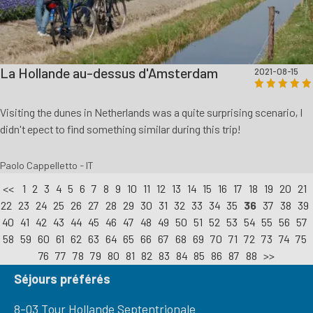
La Hollande au-dessus d'Amsterdam
2021-08-15
Visiting the dunes in Netherlands was a quite surprising scenario, I
didn't epect to find something similar during this trip!
Paolo Cappelletto - IT
<<
1
2
3
4
5
6
7
8
9
10
11
12
13
14
15
16
17
18
19
20
21
22
23
24
25
26
27
28
29
30
31
32
33
34
35
36
37
38
39
40
41
42
43
44
45
46
47
48
49
50
51
52
53
54
55
56
57
58
59
60
61
62
63
64
65
66
67
68
69
70
71
72
73
74
75
76
77
78
79
80
81
82
83
84
85
86
87
88
>>
Séjours préférés
8-03 Tour Hollande Septentrionale