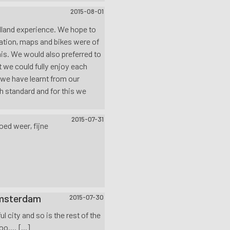
2015-08-01
lland experience. We hope to
tration, maps and bikes were of
is. We would also preferred to
 we could fully enjoy each
 we have learnt from our
h standard and for this we
2015-07-31
oed weer, fijne
Amsterdam
2015-07-30
 city and so is the rest of the
.... [...]