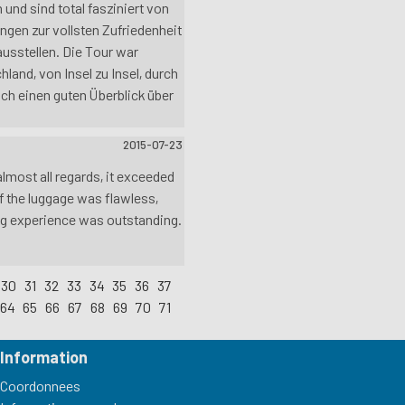
und sind total fasziniert von
ngen zur vollsten Zufriedenheit
ausstellen. Die Tour war
hland, von Insel zu Insel, durch
ch einen guten Überblick über
2015-07-23
lmost all regards, it exceeded
f the luggage was flawless,
ng experience was outstanding.
30
31
32
33
34
35
36
37
64
65
66
67
68
69
70
71
Information
Coordonnees