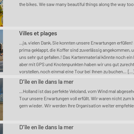
the bikes. We saw many beautiful things along the way too. 
Villes et plages
...ja, vielen Dank, Sie konnten unsere Erwartungen erfüllen
prima geklappt, die Koffer sind zuverlässig angekommen, 
uns sehr gut gefallen.! Das Kartenmaterial könnte noch ein 
aber mit GPS und Knotenpunkten haben wir uns gut zurech
vorstellen, noch einmal eine Tour bei Ihnen zu buchen... [...
D'île en île dans la mer
...Holland ist das perfekte Veloland, vom Wind mal abgese
Tour unsere Erwartungen voll erfüllt. Wir waren nicht zum
gern wieder. Wir werden Ihre Organisation weiter empfehlen.
D'île en île dans la mer