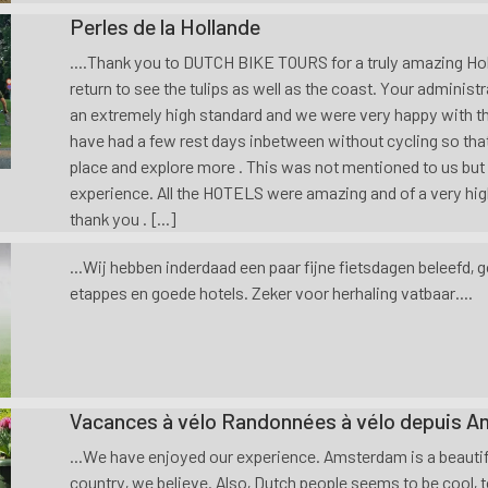
Perles de la Hollande
....Thank you to DUTCH BIKE TOURS for a truly amazing Ho
return to see the tulips as well as the coast. Your adminis
an extremely high standard and we were very happy with th
have had a few rest days inbetween without cycling so that
place and explore more . This was not mentioned to us but
experience. All the HOTELS were amazing and of a very hig
thank you . [...]
...Wij hebben inderdaad een paar fijne fietsdagen beleefd, g
etappes en goede hotels. Zeker voor herhaling vatbaar....
Vacances à vélo Randonnées à vélo depuis 
...We have enjoyed our experience. Amsterdam is a beautiful
country, we believe. Also, Dutch people seems to be cool, too