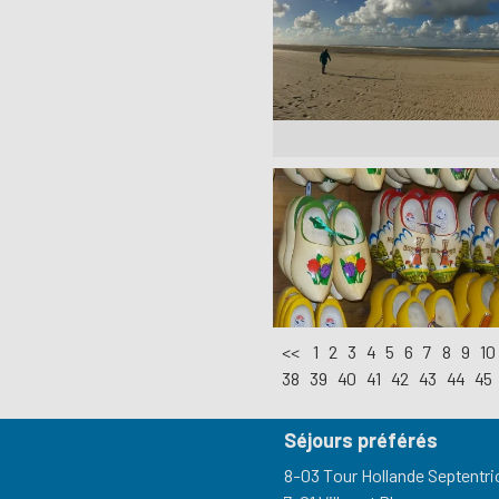
<<
1
2
3
4
5
6
7
8
9
10
38
39
40
41
42
43
44
45
Séjours préférés
8-03 Tour Hollande Septentri