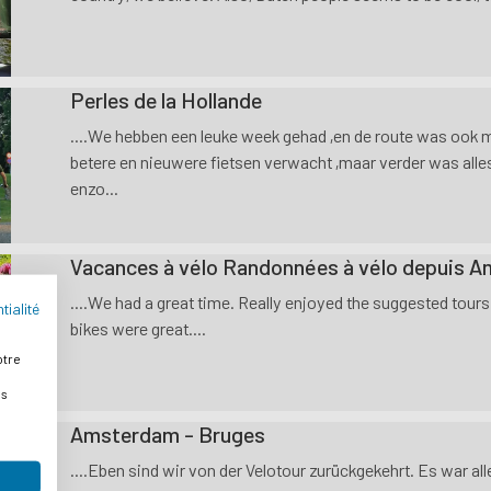
Perles de la Hollande
....We hebben een leuke week gehad ,en de route was ook
betere en nieuwere fietsen verwacht ,maar verder was alles
enzo...
Vacances à vélo Randonnées à vélo depuis 
....We had a great time. Really enjoyed the suggested tou
tialité
bikes were great....
otre
es
Amsterdam - Bruges
....Eben sind wir von der Velotour zurückgekehrt. Es war all