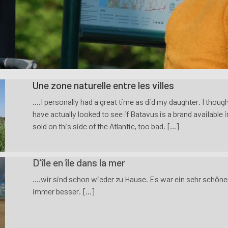
Une zone naturelle entre les villes
....I personally had a great time as did my daughter. I thoug
have actually looked to see if Batavus is a brand available in
sold on this side of the Atlantic, too bad. [...]
D'île en île dans la mer
....wir sind schon wieder zu Hause. Es war ein sehr schön
immer besser. [...]