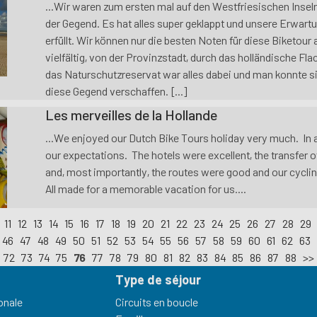
...Wir waren zum ersten mal auf den Westfriesischen Inseln 
der Gegend. Es hat alles super geklappt und unsere Erwartu
erfüllt. Wir können nur die besten Noten für diese Biketour 
vielfältig, von der Provinzstadt, durch das holländische Flac
das Naturschutzreservat war alles dabei und man konnte si
diese Gegend verschaffen. [...]
Les merveilles de la Hollande
...We enjoyed our Dutch Bike Tours holiday very much. In a
our expectations. The hotels were excellent, the transfer o
and, most importantly, the routes were good and our cycli
All made for a memorable vacation for us....
11
12
13
14
15
16
17
18
19
20
21
22
23
24
25
26
27
28
29
46
47
48
49
50
51
52
53
54
55
56
57
58
59
60
61
62
63
72
73
74
75
76
77
78
79
80
81
82
83
84
85
86
87
88
>>
Type de séjour
onale
Circuits en boucle